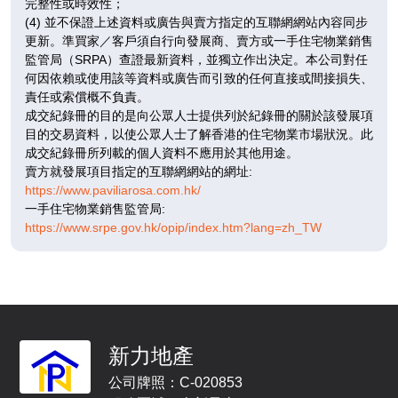
完整性或時效性；
(4) 並不保證上述資料或廣告與賣方指定的互聯網網站內容同步
更新。準買家／客戶須自行向發展商、賣方或一手住宅物業銷售
監管局（SRPA）查證最新資料，並獨立作出決定。本公司對任
何因依賴或使用該等資料或廣告而引致的任何直接或間接損失、
3 /
責任或索償概不負責。
F
成交紀錄冊的目的是向公眾人士提供列於紀錄冊的關於該發展項
目的交易資料，以使公眾人士了解香港的住宅物業市場狀況。此
成交紀錄冊所列載的個人資料不應用於其他用途。
賣方就發展項目指定的互聯網網站的網址:
D1
D2
D3
https://www.paviliarosa.com.hk/
1,596呎
1,605呎
1,576呎
5-
一手住宅物業銷售監管局:
4房(3套)
4房(3套)
4房(3套)
6 /
https://www.srpe.gov.hk/opip/index.htm?lang=zh_TW
F
$6,384萬
$4,815萬
$5,358.4萬
已售
已售
已售
5 /
新力地產
F
公司牌照：C-020853