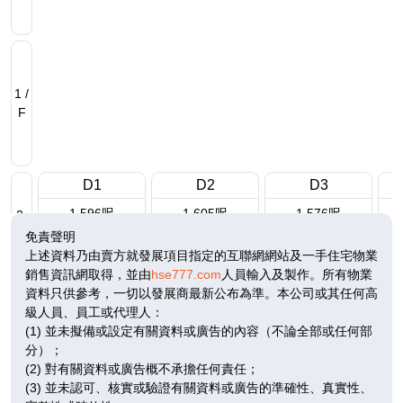
1 /
F
D1
D2
D3
1,596呎
1,605呎
1,576呎
2-
4房(3套)
4房(3套)
4房(3套)
3 /
免責聲明
F
$6,064.8萬
$4,686.6萬
$5,834.5萬
上述資料乃由賣方就發展項目指定的互聯網網站及一手住宅物業
銷售資訊網取得，並由
hse777.com
人員輸入及製作。所有物業
已售
已售
已售
資料只供參考，一切以發展商最新公布為準。本公司或其任何高
級人員、員工或代理人：
(1) 並未擬備或設定有關資料或廣告的內容（不論全部或任何部
分）；
2 /
(2) 對有關資料或廣告概不承擔任何責任；
F
(3) 並未認可、核實或驗證有關資料或廣告的準確性、真實性、