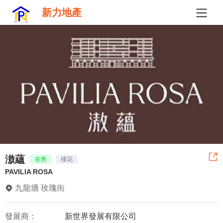
新力地產
滶蘊
在售
樓花
PAVILIA ROSA
九龍塘 玫瑰街
發展商：
新世界發展有限公司