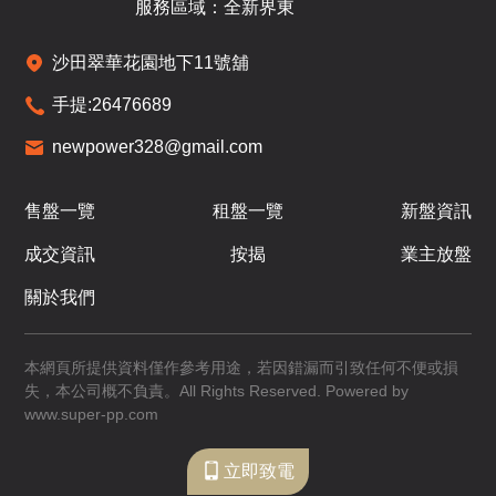
服務區域：全新界東
沙田翠華花園地下11號舖
6 /
手提:
26476689
F
newpower328@gmail.com
D1
D2
D3
售盤一覽
租盤一覽
新盤資訊
1,612呎
1,642呎
1,593呎
7-
成交資訊
按揭
業主放盤
4房(3套)
4房(3套)
4房(3套)
8 /
F
$6,286.8萬
$7,739萬
$7,627.8萬
關於我們
已售
已售
已售
本網頁所提供資料僅作參考用途，若因錯漏而引致任何不便或損
失，本公司概不負責。All Rights Reserved. Powered by
www.super-pp.com
7 /
F
立即致電