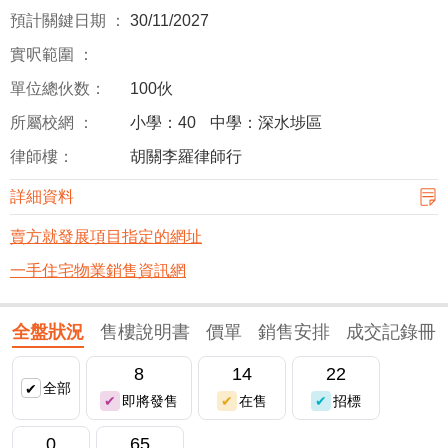
預計關鍵日期 ：
30/11/2027
實呎範圍 ：
單位總伙数：
100伙
所屬校網 ：
小學：40
中學：深水埗區
律師樓：
胡關李羅律師行
詳細資料
賣方就發展項目指定的網址
一手住宅物業銷售資訊網
全盤狀況
售樓說明書
價單
銷售安排
成交記錄冊
8
14
22
全部
即將發售
在售
招標
0
65