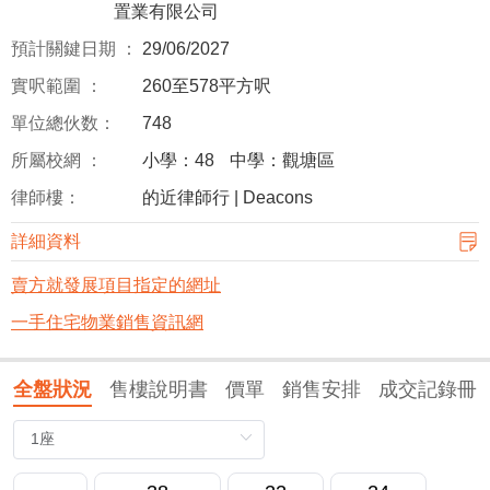
置業有限公司
預計關鍵日期 ：
29/06/2027
實呎範圍 ：
260至578平方呎
單位總伙数：
748
所屬校網 ：
小學：48
中學：觀塘區
律師樓：
的近律師行 | Deacons
詳細資料
賣方就發展項目指定的網址
一手住宅物業銷售資訊網
全盤狀況
售樓說明書
價單
銷售安排
成交記錄冊