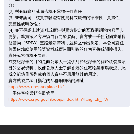
578呎
431呎
431呎
10
分）；
3房(1套)
2房
2房
/
(2) 對有關資料或廣告概不承擔任何責任；
F
$937.65萬
$657.3萬
$658.78萬
(3) 並未認可、核實或驗證有關資料或廣告的準確性、真實性、
完整性或時效性；
已售
已售
已售
(4) 並不保證上述資料或廣告與賣方指定的互聯網網站內容同步
更新。準買家／客戶須自行向發展商、賣方或一手住宅物業銷售
A1
A2
A3
監管局（SRPA）查證最新資料，並獨立作出決定。本公司對任
578呎
431呎
431呎
11
何因依賴或使用該等資料或廣告而引致的任何直接或間接損失、
3房(1套)
2房
2房
/
責任或索償概不負責。
F
$913.58萬
$659.34萬
$641.83萬
成交紀錄冊的目的是向公眾人士提供列於紀錄冊的關於該發展項
目的交易資料，以使公眾人士了解香港的住宅物業市場狀況。此
已售
已售
已售
成交紀錄冊所列載的個人資料不應用於其他用途。
賣方就發展項目指定的互聯網網站的網址:
A1
A2
A3
https://www.oneparkplace.hk/
578呎
431呎
431呎
12
一手住宅物業銷售監管局:
3房(1套)
2房
2房
/
https://www.srpe.gov.hk/opip/index.htm?lang=zh_TW
F
$984.78萬
$689.14萬
$777.85
折
萬
已售
在售
已售
A1
A2
A3