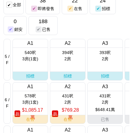
38
22
24
全部
即將發售
在售
招標
0
188
銷安
已售
A1
A2
A3
540呎
394呎
393呎
5 /
3房(1套)
2房
2房
F
招標
招標
招標
A1
A2
A3
578呎
431呎
431呎
6 /
3房(1套)
2房
2房
F
$648.41萬
$1,085.17
$769.28
折
折
萬
萬
在售
在售
已售
A1
A2
A3