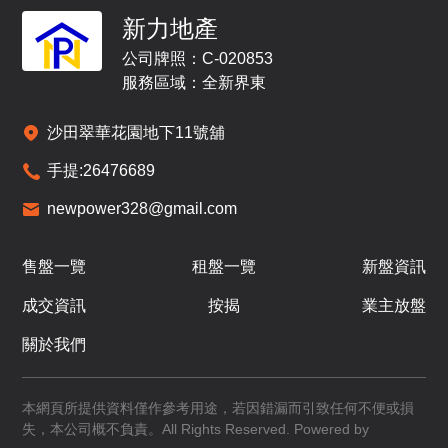
578呎
431呎
431呎
15
3房(1套)
2房
2房
新力地產
/
F
$730.84萬
$647.61萬
$1,111.37
公司牌照：C-020853
折
萬
在售
已售
已售
服務區域：全新界東
A1
A2
A3
沙田翠華花園地下11號舖
578呎
431呎
431呎
16
3房(1套)
2房
2房
手提:
26476689
/
F
$933.81萬
$693.21萬
$695.42萬
newpower328@gmail.com
已售
已售
已售
A1
A2
A3
售盤一覽
租盤一覽
新盤資訊
578呎
431呎
431呎
17
成交資訊
按揭
業主放盤
3房(1套)
2房
2房
/
F
$991.71萬
$719.19萬
$651.52萬
關於我們
已售
已售
已售
A1
A2
A3
本網頁所提供資料僅作參考用途，若因錯漏而引致任何不便或損
失，本公司概不負責。All Rights Reserved. Powered by
578呎
431呎
431呎
18