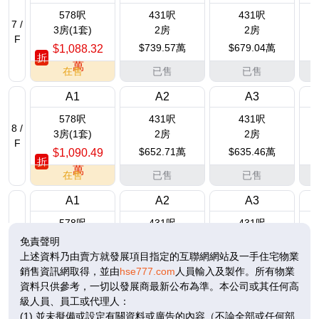
578呎
431呎
431呎
7 /
3房(1套)
2房
2房
F
$739.57萬
$679.04萬
$1,088.32
折
萬
在售
已售
已售
A1
A2
A3
578呎
431呎
431呎
8 /
3房(1套)
2房
2房
F
$652.71萬
$635.46萬
$1,090.49
折
萬
在售
已售
已售
A1
A2
A3
578呎
431呎
431呎
9 /
3房(1套)
2房
2房
免責聲明
F
$674.01萬
$637.33萬
上述資料乃由賣方就發展項目指定的互聯網網站及一手住宅物業
$1,093.74
折
銷售資訊網取得，並由
hse777.com
人員輸入及製作。所有物業
萬
在售
已售
已售
資料只供參考，一切以發展商最新公布為準。本公司或其任何高
級人員、員工或代理人：
A1
A2
A3
(1) 並未擬備或設定有關資料或廣告的內容（不論全部或任何部