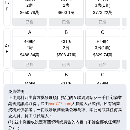
1 /
2房
2房
3房(1套)
F
$650.78萬
$600.1萬
$773.22萬
已售
已售
已售
A
B
C
469呎
431呎
644呎
2 /
2房
2房
3房(1套)
F
$488.84萬
$503.47萬
$829.74萬
已售
已售
已售
A
B
C
469呎
431呎
644呎
3 /
2房
2房
3房(1套)
免責聲明
F
$500.76萬
$515.96萬
$848.92萬
上述資料乃由賣方就發展項目指定的互聯網網站及一手住宅物業
銷售資訊網取得，並由
hse777.com
人員輸入及製作。所有物業
已售
已售
已售
資料只供參考，一切以發展商最新公布為準。本公司或其任何高
級人員、員工或代理人：
A
B
C
(1) 並未擬備或設定有關資料或廣告的內容（不論全部或任何部
469呎
431呎
644呎
分）；
5 /