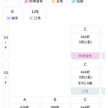
即將發售
在售
招標
0
126
銷安
已售
C
583呎
G1
3房(1套)
/
F
即將發售
C
644呎
G2
3房(1套)
/
F
$751.8萬
已售
A
B
C
426呎
388呎
644呎