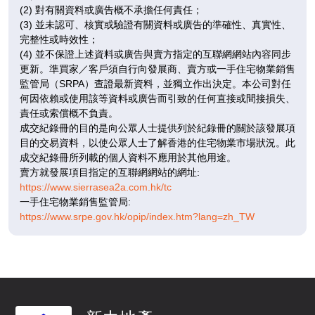
2房
2房
3房(1套)
(2) 對有關資料或廣告概不承擔任何責任；
F
$510.25萬
$520.12萬
$855.77萬
(3) 並未認可、核實或驗證有關資料或廣告的準確性、真實性、
完整性或時效性；
已售
已售
已售
(4) 並不保證上述資料或廣告與賣方指定的互聯網網站內容同步
更新。準買家／客戶須自行向發展商、賣方或一手住宅物業銷售
A
B
C
監管局（SRPA）查證最新資料，並獨立作出決定。本公司對任
469呎
431呎
644呎
何因依賴或使用該等資料或廣告而引致的任何直接或間接損失、
6 /
2房
2房
3房(1套)
責任或索償概不負責。
F
$513.33萬
$523.26萬
$860.93萬
成交紀錄冊的目的是向公眾人士提供列於紀錄冊的關於該發展項
目的交易資料，以使公眾人士了解香港的住宅物業市場狀況。此
已售
已售
已售
成交紀錄冊所列載的個人資料不應用於其他用途。
賣方就發展項目指定的互聯網網站的網址:
A
B
C
https://www.sierrasea2a.com.hk/tc
469呎
431呎
644呎
一手住宅物業銷售監管局:
7 /
2房
2房
3房(1套)
https://www.srpe.gov.hk/opip/index.htm?lang=zh_TW
F
$514.39萬
$525.36萬
$862.01萬
已售
已售
已售
A
B
C
469呎
431呎
644呎
8 /
2房
2房
3房(1套)