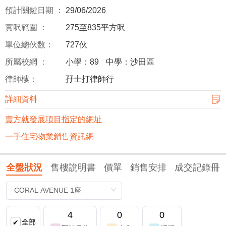
預計關鍵日期 ：
29/06/2026
實呎範圍 ：
275至835平方呎
單位總伙数：
727伙
所屬校網 ：
小學：89
中學：沙田區
律師樓：
孖士打律師行
詳細資料
賣方就發展項目指定的網址
一手住宅物業銷售資訊網
全盤狀況
售樓說明書
價單
銷售安排
成交記錄冊
4
0
0
全部