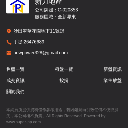
新力地產
F
$517.46萬
$527.48萬
$865.56萬
公司牌照：C-020853
已售
已售
已售
服務區域：全新界東
A
B
C
沙田翠華花園地下11號舖
469呎
431呎
644呎
9 /
2房
2房
3房(1套)
手提:
26476689
F
$518.5萬
$528.53萬
$869.08萬
newpower328@gmail.com
已售
已售
已售
A
B
C
售盤一覽
租盤一覽
新盤資訊
469呎
431呎
644呎
10
成交資訊
按揭
業主放盤
2房
2房
3房(1套)
/
F
$519.53萬
$529.59萬
$876.04萬
關於我們
已售
已售
已售
A
B
C
本網頁所提供資料僅作參考用途，若因錯漏而引致任何不便或損
失，本公司概不負責。All Rights Reserved. Powered by
469呎
431呎
644呎
11
www.super-pp.com
2房
2房
3房(1套)
/