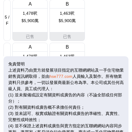
A
B
1,478呎
1,463呎
5 /
$5,900萬
$5,900萬
F
已售
已售
A
B
1,478呎
1,463呎
6 /
$6,000萬
$6,000萬
免責聲明
F
上述資料乃由賣方就發展項目指定的互聯網網站及一手住宅物業
銷售資訊網取得，並由
hse777.com
人員輸入及製作。所有物業
已售
已售
資料只供參考，一切以發展商最新公布為準。本公司或其任何高
級人員、員工或代理人：
A
B
(1) 並未擬備或設定有關資料或廣告的內容（不論全部或任何部
3,040呎
3,022呎
7-
分）；
8 /
$1.28億
$1.50億
(2) 對有關資料或廣告概不承擔任何責任；
F
(3) 並未認可、核實或驗證有關資料或廣告的準確性、真實性、
完整性或時效性；
已售
已售
(4) 並不保證上述資料或廣告與賣方指定的互聯網網站內容同步
更新。準買家／客戶須自行向發展商、賣方或一手住宅物業銷售