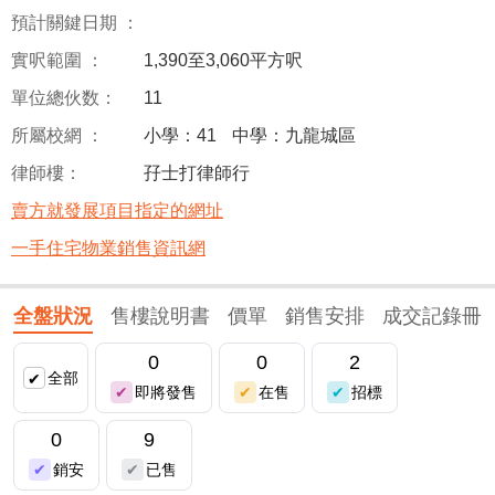
預計關鍵日期 ：
實呎範圍 ：
1,390至3,060平方呎
單位總伙数：
11
所屬校網 ：
小學：41
中學：九龍城區
律師樓：
孖士打律師行
賣方就發展項目指定的網址
一手住宅物業銷售資訊網
全盤狀況
售樓說明書
價單
銷售安排
成交記錄冊
0
0
2
全部
即將發售
在售
招標
0
9
銷安
已售