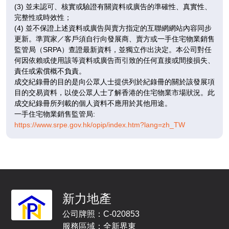
$1,340.1萬
$1,496.9萬
(3) 並未認可、核實或驗證有關資料或廣告的準確性、真實性、
完整性或時效性；
已售
已售
即將發售
(4) 並不保證上述資料或廣告與賣方指定的互聯網網站內容同步
更新。準買家／客戶須自行向發展商、賣方或一手住宅物業銷售
A
B
C
監管局（SRPA）查證最新資料，並獨立作出決定。本公司對任
641呎
696呎
518呎
何因依賴或使用該等資料或廣告而引致的任何直接或間接損失、
9 /
3房(1套)
3房(1套)
2房
責任或索償概不負責。
F
$1,397.2萬
$1,500.6萬
成交紀錄冊的目的是向公眾人士提供列於紀錄冊的關於該發展項
目的交易資料，以使公眾人士了解香港的住宅物業市場狀況。此
已售
已售
即將發售
成交紀錄冊所列載的個人資料不應用於其他用途。
一手住宅物業銷售監管局:
A
B
C
https://www.srpe.gov.hk/opip/index.htm?lang=zh_TW
641呎
696呎
518呎
10
3房(1套)
3房(1套)
2房
/
F
$1,400.6萬
$1,521.5萬
已售
已售
即將發售
A
B
C
新力地產
641呎
696呎
518呎
11
公司牌照：C-020853
3房(1套)
3房(1套)
2房
/
服務區域：全新界東
F