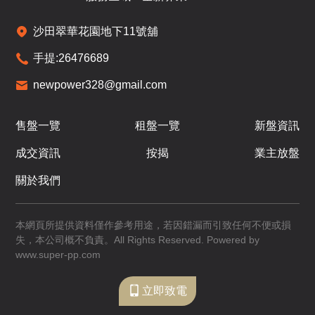
$1,404.2萬
$1,508.1萬
已售
已售
即將發售
沙田翠華花園地下11號舖
A
B
C
手提:
26476689
641呎
696呎
518呎
12
newpower328@gmail.com
3房(1套)
3房(1套)
2房
/
F
$1,415.6萬
$1,511.9萬
售盤一覽
租盤一覽
新盤資訊
已售
已售
即將發售
A
B
C
成交資訊
按揭
業主放盤
641呎
696呎
518呎
15
關於我們
3房(1套)
3房(1套)
2房
/
F
$1,356.9萬
$1,515.7萬
本網頁所提供資料僅作參考用途，若因錯漏而引致任何不便或損
已售
已售
即將發售
失，本公司概不負責。All Rights Reserved. Powered by
A
B
C
www.super-pp.com
641呎
696呎
518呎
16
立即致電
3房(1套)
3房(1套)
2房
/
F
$1,414.7萬
$1,519.5萬