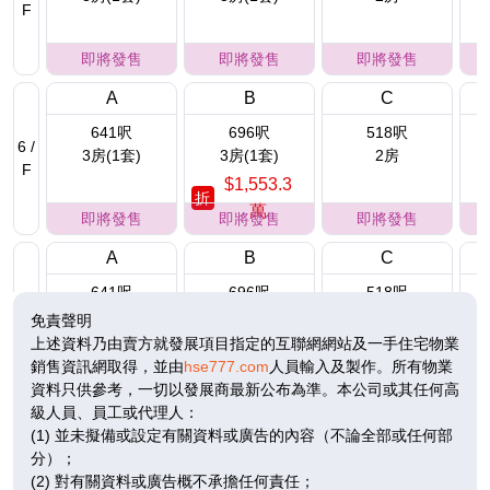
F
即將發售
即將發售
即將發售
A
B
C
641呎
696呎
518呎
6 /
3房(1套)
3房(1套)
2房
F
$1,553.3
折
萬
即將發售
即將發售
即將發售
A
B
C
641呎
696呎
518呎
7 /
3房(1套)
3房(1套)
2房
免責聲明
F
$1,557.1萬
上述資料乃由賣方就發展項目指定的互聯網網站及一手住宅物業
銷售資訊網取得，並由
hse777.com
人員輸入及製作。所有物業
即將發售
已售
即將發售
資料只供參考，一切以發展商最新公布為準。本公司或其任何高
級人員、員工或代理人：
A
B
C
(1) 並未擬備或設定有關資料或廣告的內容（不論全部或任何部
641呎
696呎
518呎
分）；
8 /
3房(1套)
3房(1套)
2房
(2) 對有關資料或廣告概不承擔任何責任；
F