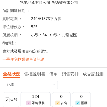
兆業地產有限公司,會德豐有限公司
預計關鍵日期 ：
實呎範圍 ：
249至1373平方呎
單位總伙数：
525
所屬校網 ：
小學：34
中學：九龍城區
律師樓：
賣方就發展項目指定的網址
一手住宅物業銷售資訊網
全盤狀況
售樓說明書
價單
銷售安排
成交記錄冊
124
0
0
全部
即將發售
在售
招標