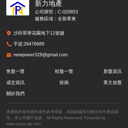
新力地產
公司牌照：C-020853
服務區域：全新界東
沙田翠華花園地下11號舖
手提:
26476689
newpower328@gmail.com
售盤一覽
租盤一覽
新盤資訊
成交資訊
按揭
業主放盤
關於我們
本網頁所提供資料僅作參考用途，若因錯漏而引致任何不便或損
失，本公司概不負責。All Rights Reserved. Powered by
www.super-pp.com