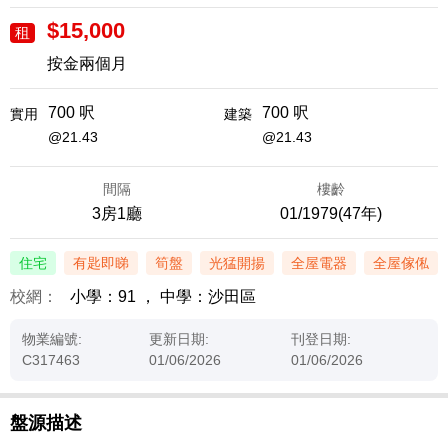
$15,000
租
按金兩個月
700 呎
700 呎
實用
建築
@21.43
@21.43
間隔
樓齡
3房1廳
01/1979(47年)
住宅
有匙即睇
筍盤
光猛開揚
全屋電器
全屋傢俬
校網：
小學：91
，
中學：沙田區
物業編號:
更新日期:
刊登日期:
C317463
01/06/2026
01/06/2026
盤源描述