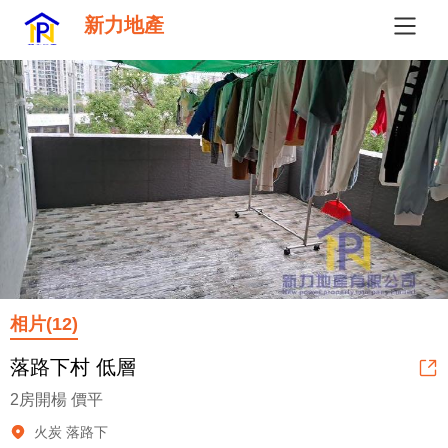
新力地產
相片(12)
落路下村 低層
2房開楊 價平
火炭 落路下