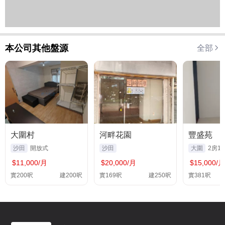
本公司其他盤源
全部
大圍村
河畔花園
豐盛苑
沙田
開放式
沙田
大圍
2房1
$11,000/月
$20,000/月
$15,000/月
實200呎
建200呎
實169呎
建250呎
實381呎