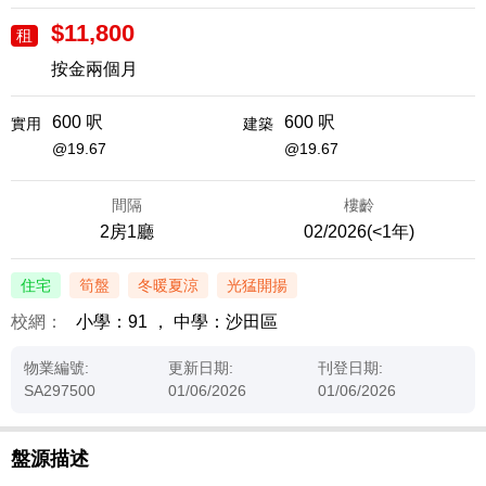
$11,800
租
按金兩個月
600 呎
600 呎
實用
建築
@19.67
@19.67
間隔
樓齡
2房1廳
02/2026(<1年)
住宅
筍盤
冬暖夏涼
光猛開揚
校網：
小學：91
，
中學：沙田區
物業編號:
更新日期:
刊登日期:
SA297500
01/06/2026
01/06/2026
盤源描述