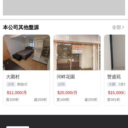
本公司其他盤源
全部
大圍村
河畔花園
豐盛苑
沙田
開放式
沙田
大圍
2房1
$11,000/月
$20,000/月
$15,000/月
實200呎
建200呎
實169呎
建250呎
實381呎