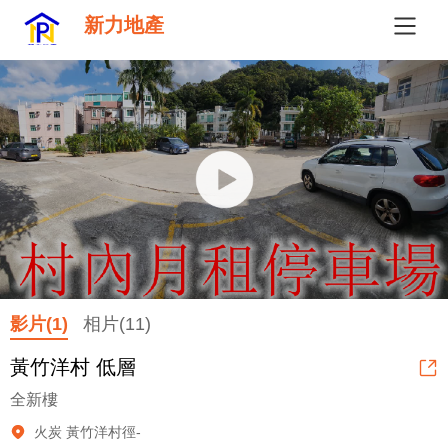
新力地產
影片(1)
相片(11)
黃竹洋村 低層
全新樓
火炭 黃竹洋村徑-