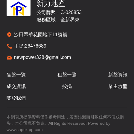
新力地產
公司牌照：C-020853
服務區域：全新界東
沙田翠華花園地下11號舖
手提:
26476689
newpower328@gmail.com
售盤一覽
租盤一覽
新盤資訊
成交資訊
按揭
業主放盤
關於我們
本網頁所提供資料僅作參考用途，若因錯漏而引致任何不便或損
失，本公司概不負責。All Rights Reserved. Powered by
www.super-pp.com