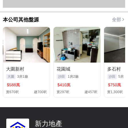
本公司其他盤源
全部
大圍新村
花園城
多石村
大圍
3房1廳
沙田
1房2廳
沙田
5房
$588萬
$410萬
$750萬
實670呎
建700呎
實297呎
建457呎
實1,300呎
新力地產