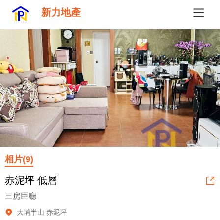
新力地產
相片(9)
赤泥坪 低層
三房巨廳
大埔半山 赤泥坪