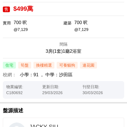
$499萬
售
700 呎
700 呎
實用
建築
@7,129
@7,129
間隔
3房(1套)1廳2浴室
住宅
筍盤
換樓精選
可養貓狗
連花園
校網：
小學：91
，
中學：沙田區
物業編號:
更新日期:
刊登日期:
C180692
29/03/2026
30/03/2026
盤源描述
JACKY SIU