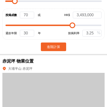
按揭成數
或
HK$
%
還款年限
年
按揭利率
進階計算
赤泥坪
物業位置
大埔半山 赤泥坪