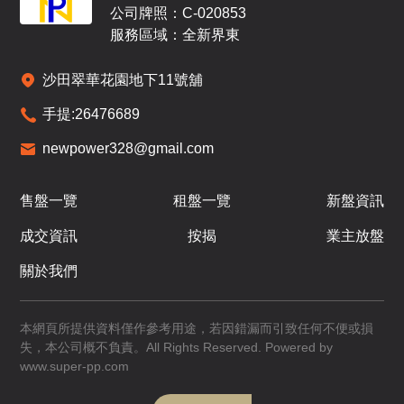
公司牌照：C-020853
服務區域：全新界東
沙田翠華花園地下11號舖
手提:
26476689
newpower328@gmail.com
售盤一覽
租盤一覽
新盤資訊
成交資訊
按揭
業主放盤
關於我們
本網頁所提供資料僅作參考用途，若因錯漏而引致任何不便或損
失，本公司概不負責。All Rights Reserved. Powered by
www.super-pp.com