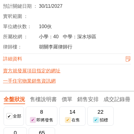
預計關鍵日期 ：
30/11/2027
實呎範圍 ：
單位總伙数：
100伙
所屬校網 ：
小學：40
中學：深水埗區
律師樓：
胡關李羅律師行
詳細資料
賣方就發展項目指定的網址
一手住宅物業銷售資訊網
全盤狀況
售樓說明書
價單
銷售安排
成交記錄冊
8
14
22
全部
即將發售
在售
招標
0
65