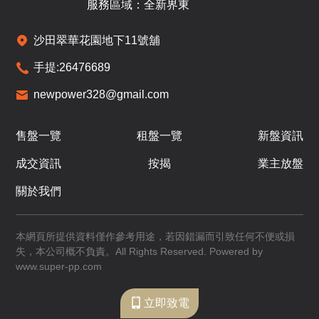
服務區域：全新界東
沙田翠華花園地下11號舖
6 /
手提:
26476689
F
newpower328@gmail.com
D1
D2
D3
售盤一覽
租盤一覽
新盤資訊
1,612呎
1,642呎
1,593呎
7-
成交資訊
按揭
業主放盤
4房(3套)
4房(3套)
4房(3套)
8 /
F
$6,286.8萬
$7,739萬
$7,627.8萬
關於我們
已售
已售
已售
本網頁所提供資料僅作參考用途，若因錯漏而引致任何不便或損
失，本公司概不負責。All Rights Reserved. Powered by
www.super-pp.com
7 /
F
立即致電