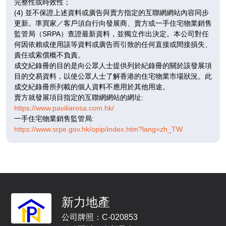
完整性或時效性；
(4) 並不保證上述資料或廣告與賣方指定的互聯網網站內容同步
更新。準買家／客戶須自行向發展商、賣方或一手住宅物業銷售
監管局（SRPA）查證最新資料，並獨立作出決定。本公司對任
何因依賴或使用該等資料或廣告而引致的任何直接或間接損失、
3 /
責任或索償概不負責。
F
成交紀錄冊的目的是向公眾人士提供列於紀錄冊的關於該發展項
目的交易資料，以使公眾人士了解香港的住宅物業市場狀況。此
成交紀錄冊所列載的個人資料不應用於其他用途。
賣方就發展項目指定的互聯網網站的網址:
D1
D2
D3
https://www.paviliarosa.com.hk/
1,596呎
1,605呎
1,576呎
5-
一手住宅物業銷售監管局:
4房(3套)
4房(3套)
4房(3套)
6 /
https://www.srpe.gov.hk/opip/index.htm?lang=zh_TW
F
$6,384萬
$4,815萬
$5,358.4萬
已售
已售
已售
5 /
新力地產
F
公司牌照：C-020853