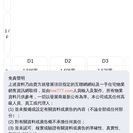
1 /
F
D1
D2
D3
1,596呎
1,605呎
1,576呎
2-
4房(3套)
4房(3套)
4房(3套)
3 /
免責聲明
F
$6,064.8萬
$4,686.6萬
$5,834.5萬
上述資料乃由賣方就發展項目指定的互聯網網站及一手住宅物業
銷售資訊網取得，並由
hse777.com
人員輸入及製作。所有物業
已售
已售
已售
資料只供參考，一切以發展商最新公布為準。本公司或其任何高
級人員、員工或代理人：
(1) 並未擬備或設定有關資料或廣告的內容（不論全部或任何部
分）；
2 /
(2) 對有關資料或廣告概不承擔任何責任；
F
(3) 並未認可、核實或驗證有關資料或廣告的準確性、真實性、