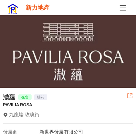
新力地產
滶蘊
在售
樓花
PAVILIA ROSA
九龍塘 玫瑰街
發展商：
新世界發展有限公司