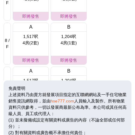
F
即將發售
即將發售
A
B
1,517呎
1,204呎
8 /
4房(2套)
4房(1套)
F
即將發售
即將發售
A
B
1,517呎
1,204呎
9 /
4房(2套)
4房(1套)
免責聲明
F
上述資料乃由賣方就發展項目指定的互聯網網站及一手住宅物業
銷售資訊網取得，並由
hse777.com
人員輸入及製作。所有物業
招標
招標
資料只供參考，一切以發展商最新公布為準。本公司或其任何高
級人員、員工或代理人：
A
B
(1) 並未擬備或設定有關資料或廣告的內容（不論全部或任何部
1,517呎
1,204呎
10
分）；
4房(2套)
4房(1套)
/
(2) 對有關資料或廣告概不承擔任何責任；