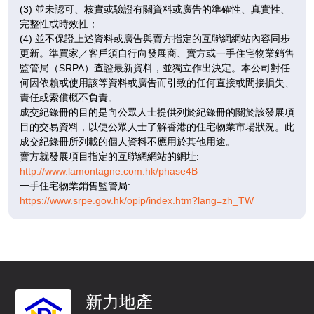
F
(3) 並未認可、核實或驗證有關資料或廣告的準確性、真實性、
完整性或時效性；
招標
招標
(4) 並不保證上述資料或廣告與賣方指定的互聯網網站內容同步
更新。準買家／客戶須自行向發展商、賣方或一手住宅物業銷售
A
B
監管局（SRPA）查證最新資料，並獨立作出決定。本公司對任
1,517呎
1,204呎
11
何因依賴或使用該等資料或廣告而引致的任何直接或間接損失、
4房(2套)
4房(1套)
/
責任或索償概不負責。
F
成交紀錄冊的目的是向公眾人士提供列於紀錄冊的關於該發展項
目的交易資料，以使公眾人士了解香港的住宅物業市場狀況。此
招標
招標
成交紀錄冊所列載的個人資料不應用於其他用途。
賣方就發展項目指定的互聯網網站的網址:
A
B
http://www.lamontagne.com.hk/phase4B
1,517呎
1,204呎
12
一手住宅物業銷售監管局:
4房(2套)
4房(1套)
/
https://www.srpe.gov.hk/opip/index.htm?lang=zh_TW
F
即將發售
即將發售
A
B
1,517呎
1,204呎
15
4房(2套)
4房(1套)
新力地產
/
F