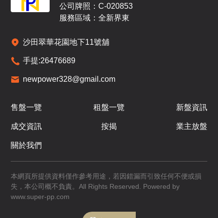
公司牌照：C-020853
即將發售
即將發售
服務區域：全新界東
A
B
沙田翠華花園地下11號舖
1,517呎
1,204呎
17
4房(2套)
4房(1套)
手提:
26476689
/
F
newpower328@gmail.com
即將發售
即將發售
A
B
售盤一覽
租盤一覽
新盤資訊
1,515呎
1,204呎
18
成交資訊
按揭
業主放盤
4房(2套)
4房(1套)
/
F
$6,330.1萬
$4,977.7萬
關於我們
已售
已售
A
B
本網頁所提供資料僅作參考用途，若因錯漏而引致任何不便或損
失，本公司概不負責。All Rights Reserved. Powered by
1,515呎
1,204呎
19
www.super-pp.com
4房(2套)
4房(1套)
/
F
$6,374.2萬
$5,012.3萬