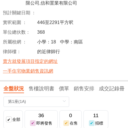
限公司,信和置業有限公司
預計關鍵日期 ：
實呎範圍 ：
446至2291平方呎
單位總伙数：
368
所屬校網 ：
小學：18
中學：南區
律師樓：
的近律師行
賣方就發展項目指定的網址
一手住宅物業銷售資訊網
全盤狀況
售樓說明書
價單
銷售安排
成交記錄冊
36
0
11
全部
即將發售
在售
招標