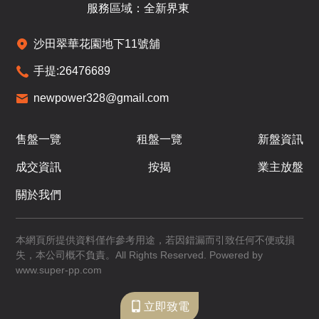
服務區域：全新界東
沙田翠華花園地下11號舖
手提:
26476689
newpower328@gmail.com
售盤一覽
租盤一覽
新盤資訊
成交資訊
按揭
業主放盤
關於我們
本網頁所提供資料僅作參考用途，若因錯漏而引致任何不便或損
失，本公司概不負責。All Rights Reserved. Powered by
www.super-pp.com
立即致電