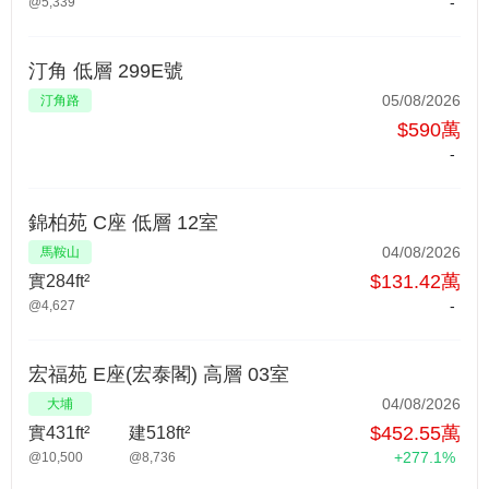
-
@5,339
汀角 低層 299E號
05/08/2026
汀角路
$590萬
-
錦柏苑 C座 低層 12室
04/08/2026
馬鞍山
$131.42萬
實284ft²
-
@4,627
宏福苑 E座(宏泰閣) 高層 03室
04/08/2026
大埔
$452.55萬
實431ft²
建518ft²
+277.1%
@10,500
@8,736