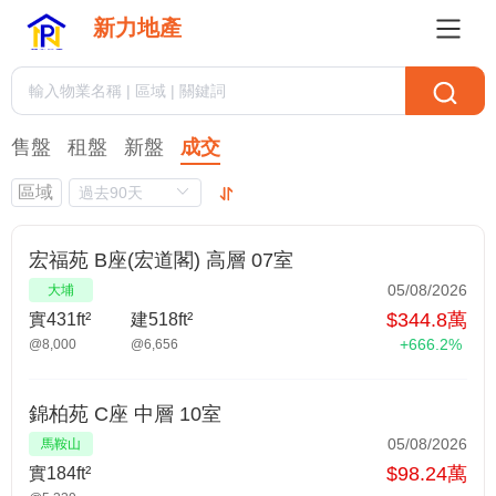
新力地產
售盤
租盤
新盤
成交
區域
宏福苑 B座(宏道閣) 高層 07室
05/08/2026
大埔
$344.8萬
實431ft²
建518ft²
+666.2%
@8,000
@6,656
錦柏苑 C座 中層 10室
05/08/2026
馬鞍山
$98.24萬
實184ft²