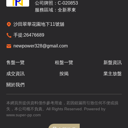
公司牌照：C-020853
服務區域：全新界東
沙田翠華花園地下11號舖
手提:
26476689
newpower328@gmail.com
售盤一覽
租盤一覽
新盤資訊
成交資訊
按揭
業主放盤
關於我們
本網頁所提供資料僅作參考用途，若因錯漏而引致任何不便或損
失，本公司概不負責。All Rights Reserved. Powered by
www.super-pp.com