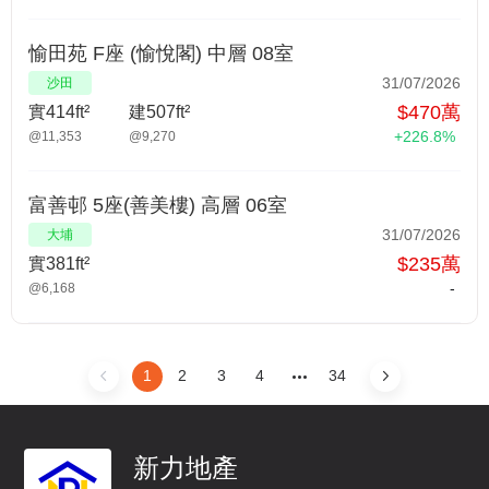
愉田苑 F座 (愉悅閣) 中層 08室
31/07/2026
沙田
$470萬
實414ft²
建507ft²
+226.8%
@11,353
@9,270
富善邨 5座(善美樓) 高層 06室
31/07/2026
大埔
$235萬
實381ft²
-
@6,168
1
2
3
4
34
新力地產