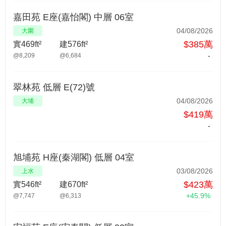
嘉田苑 E座(嘉怡閣) 中層 06室
04/08/2026
大圍
$385萬
實469ft²
建576ft²
-
@8,209
@6,684
翠林苑 低層 E(72)號
04/08/2026
大埔
$419萬
-
旭埔苑 H座(秦湖閣) 低層 04室
03/08/2026
上水
$423萬
實546ft²
建670ft²
+45.9%
@7,747
@6,313