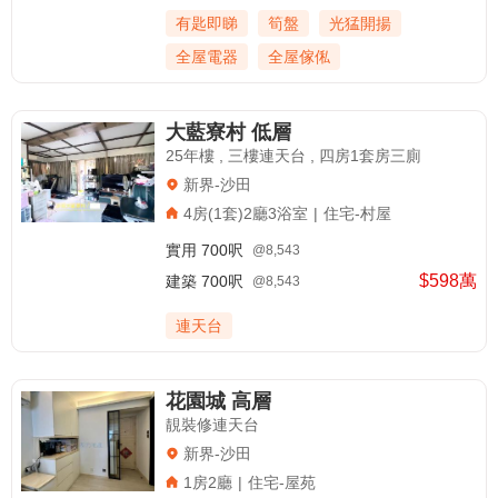
有匙即睇
筍盤
光猛開揚
全屋電器
全屋傢俬
大藍寮村 低層
25年樓 , 三樓連天台 , 四房1套房三廁
新界-沙田
4房(1套)2廳3浴室
|
住宅-村屋
實用
700呎
@8,543
$598萬
建築
700呎
@8,543
連天台
花園城 高層
靚裝修連天台
新界-沙田
1房2廳
|
住宅-屋苑