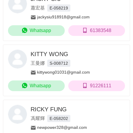
蕭宏基
E-058219
jackysiu918918@gmail.com
Whatsapp
61383548
KITTY WONG
王曼娜
S-008712
kittywong01031@gmail.com
Whatsapp
91226111
RICKY FUNG
馮耀輝
E-058202
newpower328@gmail.com