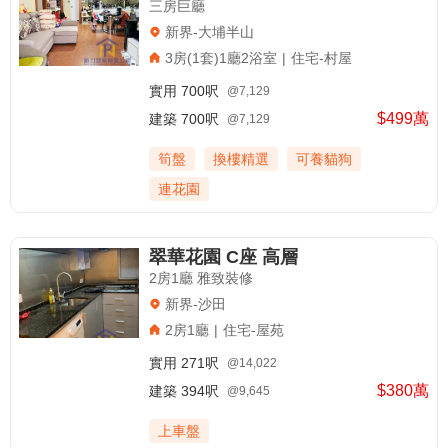
三房巨廳
新界-大埔半山
3房(1套)1廳2浴室
|
住宅-村屋
實用
700呎
@7,129
$499萬
建築
700呎
@7,129
筍盤
換樓精選
可養貓狗
連花園
翠華花園 C座 高層
2房1廳 雅致裝修
新界-沙田
2房1廳
|
住宅-屋苑
實用
271呎
@14,022
$380萬
建築
394呎
@9,645
上車盤