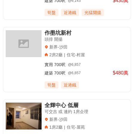
$430萬
建築
700呎
@6,143
筍盤
近港鐵
光猛開揚
作壆坑新村
頭排 開揚
新界-沙田
2房2廳
|
住宅-村屋
實用
700呎
@6,857
$480萬
建築
700呎
@6,857
筍盤
近港鐵
全輝中心 低層
可交吉 或 連約 1房企理
新界-沙田
1房2廳
|
住宅-屋苑