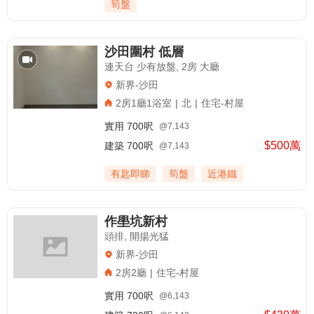
筍盤
沙田圍村 低層
連天台 少有放盤, 2房 大廳
新界-沙田
2房1廳1浴室
|
北
|
住宅-村屋
實用
700呎
@7,143
$500萬
建築
700呎
@7,143
有匙即睇
筍盤
近港鐵
作壆坑新村
頭排, 開揚光猛
新界-沙田
2房2廳
|
住宅-村屋
實用
700呎
@6,143