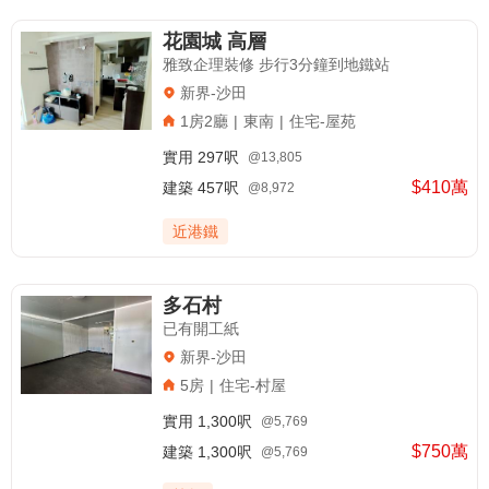
花園城 高層
雅致企理裝修 步行3分鐘到地鐵站
新界-沙田
1房2廳
|
東南
|
住宅-屋苑
實用
297呎
@13,805
$410萬
建築
457呎
@8,972
近港鐵
多石村
已有開工紙
新界-沙田
5房
|
住宅-村屋
實用
1,300呎
@5,769
$750萬
建築
1,300呎
@5,769