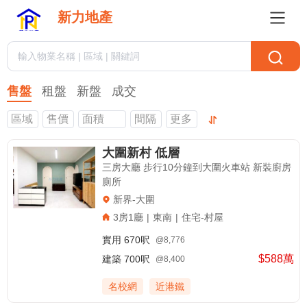
新力地產
售盤
租盤
新盤
成交
區域
售價
面積
間隔
更多
大圍新村 低層
三房大廳 步行10分鐘到大圍火車站 新裝廚房
廁所
新界-大圍
3房1廳
|
東南
|
住宅-村屋
實用
670呎
@8,776
$588萬
建築
700呎
@8,400
名校網
近港鐵