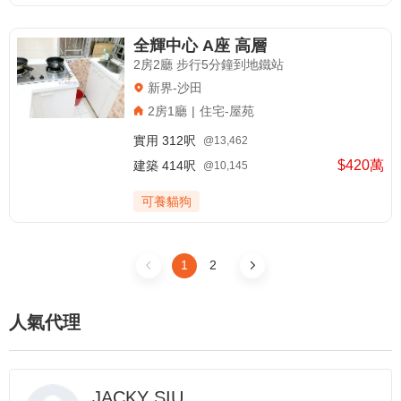
全輝中心 A座 高層
2房2廳 步行5分鐘到地鐵站
新界-沙田
2房1廳
|
住宅-屋苑
實用
312呎
@13,462
$420萬
建築
414呎
@10,145
可養貓狗
1
2
人氣代理
JACKY SIU