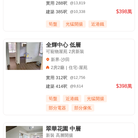
實用
288呎
@13,819
$398萬
建築
385呎
@10,338
筍盤
光猛開揚
近港鐵
全輝中心 低層
可寵物屋苑 2房新裝
新界-沙田
2房2廳
|
住宅-屋苑
實用
312呎
@12,756
$398萬
建築
414呎
@9,614
筍盤
近港鐵
光猛開揚
部分電器
部分傢俬
翠華花園 中層
新裝 高層開揚