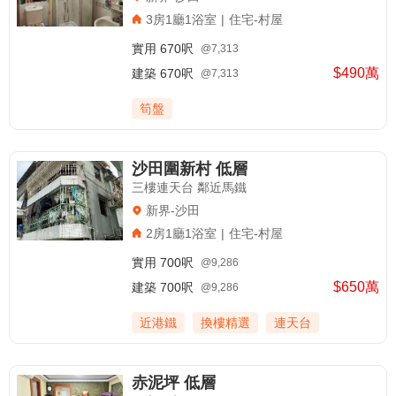
3房1廳1浴室
|
住宅-村屋
實用
670呎
@7,313
$490萬
建築
670呎
@7,313
筍盤
沙田圍新村 低層
三樓連天台 鄰近馬鐵
新界-沙田
2房1廳1浴室
|
住宅-村屋
實用
700呎
@9,286
$650萬
建築
700呎
@9,286
近港鐵
換樓精選
連天台
赤泥坪 低層