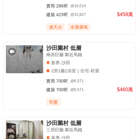
實用
286呎
@16,014
$458萬
建築
423呎
@10,827
連天台
全屋傢俬
沙田圍村 低層
兩房巨廳 鄰近馬鐵
新界-沙田
2房1廳1浴室
|
住宅-村屋
實用
700呎
@6,571
$460萬
建築
700呎
@6,571
筍盤
沙田圍村 低層
三房巨廳 鄰近馬鐵
新界-沙田