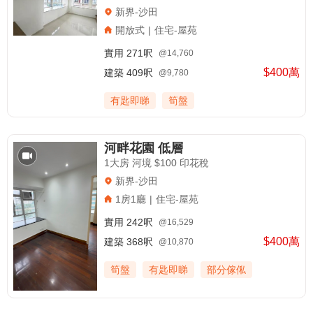
新界-沙田
開放式
|
住宅-屋苑
實用
271呎
@14,760
$400萬
建築
409呎
@9,780
有匙即睇
筍盤
河畔花園 低層
1大房 河境 $100 印花稅
新界-沙田
1房1廳
|
住宅-屋苑
實用
242呎
@16,529
$400萬
建築
368呎
@10,870
筍盤
有匙即睇
部分傢俬