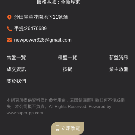
服務區域：全新界東
沙田翠華花園地下11號舖
手提:
26476689
newpower328@gmail.com
售盤一覽
租盤一覽
新盤資訊
成交資訊
按揭
業主放盤
關於我們
本網頁所提供資料僅作參考用途，若因錯漏而引致任何不便或損
失，本公司概不負責。All Rights Reserved. Powered by
www.super-pp.com
立即致電