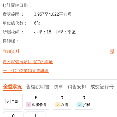
預計關鍵日期 ：
實呎範圍 ：
3,957至4,022平方呎
單位總伙数：
6伙
所屬校網 ：
小學：18
中學：南區
律師樓：
詳細資料
賣方就發展項目指定的網址
一手住宅物業銷售資訊網
全盤狀況
售樓說明書
價單
銷售安排
成交記錄冊
5
0
0
全部
即將發售
在售
招標
0
1