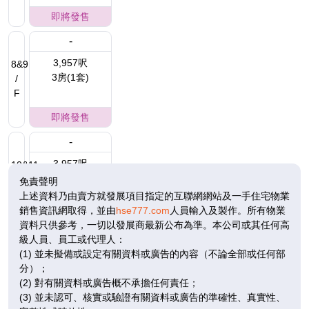
即將發售
-
3,957呎
8&9
3房(1套)
/
F
即將發售
-
3,957呎
10&11
3房(1套)
/
免責聲明
F
上述資料乃由賣方就發展項目指定的互聯網網站及一手住宅物業
銷售資訊網取得，並由
hse777.com
人員輸入及製作。所有物業
即將發售
資料只供參考，一切以發展商最新公布為準。本公司或其任何高
級人員、員工或代理人：
-
(1) 並未擬備或設定有關資料或廣告的內容（不論全部或任何部
4,022呎
12&13
分）；
3房(1套)
/
(2) 對有關資料或廣告概不承擔任何責任；
F
$3.22億
(3) 並未認可、核實或驗證有關資料或廣告的準確性、真實性、