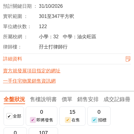
預計關鍵日期 ：
31/10/2026
實呎範圍 ：
301至347平方呎
單位總伙数：
122
所屬校網 ：
小學：32
中學：油尖旺區
律師樓：
孖士打律師行
詳細資料
賣方就發展項目指定的網址
一手住宅物業銷售資訊網
全盤狀況
售樓說明書
價單
銷售安排
成交記錄冊
0
15
0
全部
即將發售
在售
招標
0
107