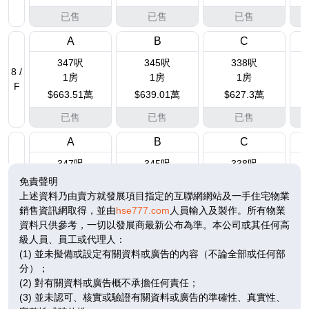
已售
已售
已售
A
B
C
347呎
345呎
338呎
8 /
1房
1房
1房
F
$663.51萬
$639.01萬
$627.3萬
已售
已售
已售
A
B
C
347呎
345呎
338呎
9 /
1房
1房
1房
免責聲明
F
$669.51萬
$644.7萬
$632.9萬
上述資料乃由賣方就發展項目指定的互聯網網站及一手住宅物業
銷售資訊網取得，並由
hse777.com
人員輸入及製作。所有物業
已售
已售
已售
資料只供參考，一切以發展商最新公布為準。本公司或其任何高
級人員、員工或代理人：
A
B
C
(1) 並未擬備或設定有關資料或廣告的內容（不論全部或任何部
347呎
345呎
338呎
10
分）；
1房
1房
1房
/
(2) 對有關資料或廣告概不承擔任何責任；
F
$675.5萬
$650.5萬
$638.6萬
(3) 並未認可、核實或驗證有關資料或廣告的準確性、真實性、