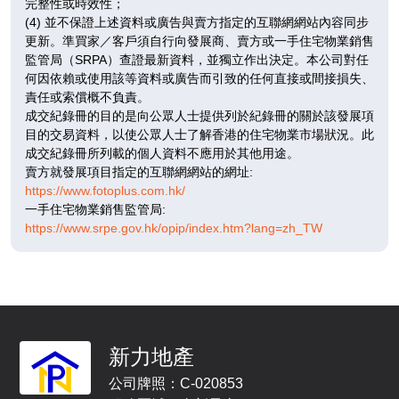
完整性或時效性；
已售
已售
已售
(4) 並不保證上述資料或廣告與賣方指定的互聯網網站內容同步
更新。準買家／客戶須自行向發展商、賣方或一手住宅物業銷售
A
B
C
監管局（SRPA）查證最新資料，並獨立作出決定。本公司對任
347呎
345呎
338呎
11
何因依賴或使用該等資料或廣告而引致的任何直接或間接損失、
1房
1房
1房
/
責任或索償概不負責。
F
$681.5萬
$656.4萬
$644.4萬
成交紀錄冊的目的是向公眾人士提供列於紀錄冊的關於該發展項
目的交易資料，以使公眾人士了解香港的住宅物業市場狀況。此
已售
已售
已售
成交紀錄冊所列載的個人資料不應用於其他用途。
賣方就發展項目指定的互聯網網站的網址:
A
B
C
https://www.fotoplus.com.hk/
347呎
345呎
338呎
12
一手住宅物業銷售監管局:
1房
1房
1房
/
https://www.srpe.gov.hk/opip/index.htm?lang=zh_TW
F
$694.58萬
$668.93萬
$656.61萬
已售
已售
已售
A
B
C
347呎
345呎
338呎
15
1房
1房
1房
新力地產
/
F
$697.91萬
$673.2萬
$658.2萬
公司牌照：C-020853