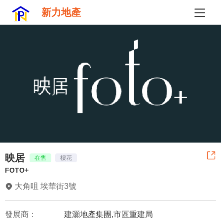
新力地產
映居
在售
樓花
FOTO+
大角咀 埃華街3號
發展商：
建灝地產集團,市區重建局