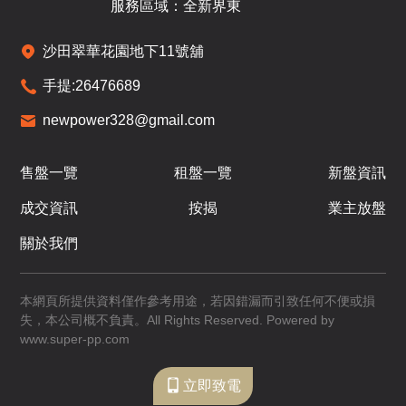
已售
已售
已售
服務區域：全新界東
A
B
C
沙田翠華花園地下11號舖
347呎
345呎
338呎
16
1房
1房
1房
手提:
26476689
/
F
$716.5萬
$694.61萬
$670.7萬
newpower328@gmail.com
已售
已售
已售
A
B
C
售盤一覽
租盤一覽
新盤資訊
347呎
345呎
338呎
17
成交資訊
按揭
業主放盤
1房
1房
1房
/
F
$738.61萬
$718.42萬
$688.01萬
關於我們
已售
已售
已售
A
B
C
本網頁所提供資料僅作參考用途，若因錯漏而引致任何不便或損
失，本公司概不負責。All Rights Reserved. Powered by
347呎
345呎
338呎
18
www.super-pp.com
1房
1房
1房
/
F
$762.07萬
$732.06萬
$701.15萬
立即致電
已售
已售
已售