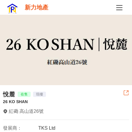
新力地產
悅麓
在售
現樓
26 KO SHAN
紅磡 高山道26號
發展商：
TKS Ltd