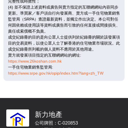
完整性或時效性；
已售
已售
已售
(4) 並不保證上述資料或廣告與賣方指定的互聯網網站內容同步
更新。準買家／客戶須自行向發展商、賣方或一手住宅物業銷售
A
B
C
監管局（SRPA）查證最新資料，並獨立作出決定。本公司對任
201呎
283呎
264呎
11
何因依賴或使用該等資料或廣告而引致的任何直接或間接損失、
開放式
1房
1房
/
責任或索償概不負責。
F
$373.24萬
$601.97萬
$561.56萬
成交紀錄冊的目的是向公眾人士提供列於紀錄冊的關於該發展項
目的交易資料，以使公眾人士了解香港的住宅物業市場狀況。此
已售
已售
已售
成交紀錄冊所列載的個人資料不應用於其他用途。
賣方就發展項目指定的互聯網網站的網址:
A
B
C
https://www.26koshan.com.hk
201呎
283呎
264呎
12
一手住宅物業銷售監管局:
開放式
1房
1房
/
https://www.srpe.gov.hk/opip/index.htm?lang=zh_TW
F
$577.05萬
$610.05萬
即將發售
已售
已售
A
B
C
189呎
194呎
248呎
15
開放式
開放式
1房
新力地產
/
F
$513.92萬
$491.4萬
折
公司牌照：C-020853