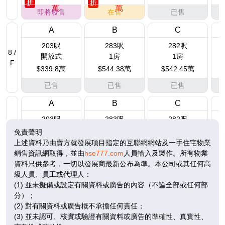
折
折
萬
萬
即將發售
在售
已售
A
B
C
203呎
283呎
282呎
8 /
開放式
1房
1房
F
$339.8萬
$544.38萬
$542.45萬
已售
已售
已售
A
B
C
203呎
283呎
282呎
9 /
開放式
1房
1房
免責聲明
F
$346.02萬
$552.54萬
$550.6萬
上述資料乃由賣方就發展項目指定的互聯網網站及一手住宅物業
銷售資訊網取得，並由
hse777.com
人員輸入及製作。所有物業
已售
已售
已售
資料只供參考，一切以發展商最新公布為準。本公司或其任何高
級人員、員工或代理人：
A
B
C
(1) 並未擬備或設定有關資料或廣告的內容（不論全部或任何部
203呎
283呎
282呎
10
分）；
開放式
1房
1房
/
(2) 對有關資料或廣告概不承擔任何責任；
F
$351.19萬
$560.84萬
$558.86萬
(3) 並未認可、核實或驗證有關資料或廣告的準確性、真實性、