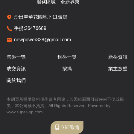
即將發售
即將發售
已售
服務區域：全新界東
A
B
C
沙田翠華花園地下11號舖
189呎
196呎
248呎
16
開放式
開放式
1房
手提:
26476689
/
F
$366.99萬
$353.13萬
$551.61萬
newpower328@gmail.com
已售
已售
已售
A
B
C
售盤一覽
租盤一覽
新盤資訊
189呎
196呎
248呎
17
成交資訊
按揭
業主放盤
開放式
開放式
1房
/
F
$387.53萬
$358.41萬
$559.89萬
關於我們
已售
已售
已售
A
B
本網頁所提供資料僅作參考用途，若因錯漏而引致任何不便或損
失，本公司概不負責。All Rights Reserved. Powered by
291呎
265呎
18
www.super-pp.com
1房
1房
/
F
$602.65萬
立即致電
招標
已售