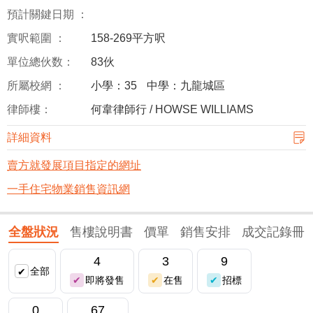
預計關鍵日期 ：
實呎範圍 ：
158-269平方呎
單位總伙数：
83伙
所屬校網 ：
小學：35
中學：九龍城區
律師樓：
何韋律師行 / HOWSE WILLIAMS
詳細資料
賣方就發展項目指定的網址
一手住宅物業銷售資訊網
全盤狀況
售樓說明書
價單
銷售安排
成交記錄冊
4
3
9
全部
即將發售
在售
招標
0
67