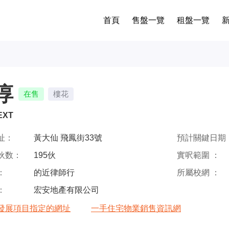
首頁
售盤一覽
租盤一覽
淳
在售
樓花
EXT
址：
黃大仙 飛鳳街33號
預計關鍵日期 
伙数：
195伙
實呎範圍 ：
：
的近律師行
所屬校網 ：
：
宏安地產有限公司
發展項目指定的網址
一手住宅物業銷售資訊網