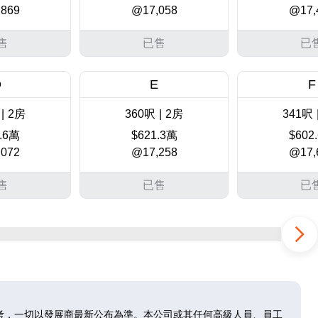
869
@17,058
@17,
售
已售
已
D
E
F
|
2房
360呎
|
2房
341呎
.6萬
$621.3萬
$602
072
@17,258
@17,
售
已售
已
D
E
F
|
2房
360呎
|
2房
341呎
.8萬
$628.5萬
$609
272
@17,458
@17,
考，一切以發展商最新公布為準。本公司或其任何高級人員、員工