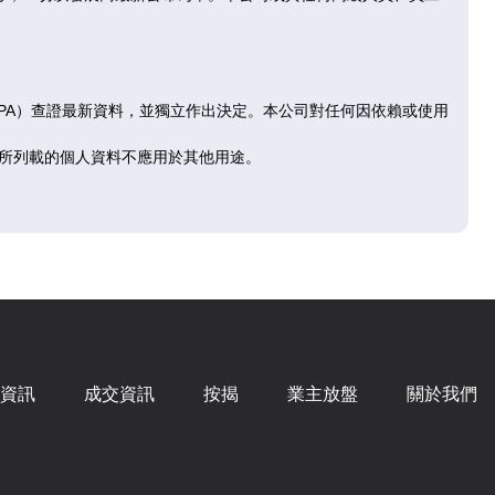
售
已售
已
D
E
F
RPA）查證最新資料，並獨立作出決定。本公司對任何因依賴或使用
|
2房
360呎
|
2房
341呎
所列載的個人資料不應用於其他用途。
.9萬
$635.7萬
$616
469
@17,658
@18,
售
已售
已
D
E
F
|
2房
360呎
|
2房
341呎
.1萬
$642.9萬
$624
資訊
成交資訊
按揭
業主放盤
關於我們
669
@17,858
@18,
售
已售
已