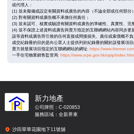
已售
已
或代理人：
(1) 並未擬備或設定有關資料或廣告的內容（不論全部或任何部分
(2) 對有關資料或廣告概不承擔任何責任；
A
(3) 並未認可、核實或驗證有關資料或廣告的準確性、真實性、完
(4) 並不保證上述資料或廣告與賣方指定的互聯網網站內容同步
376呎
|
2房
355
該等資料或廣告而引致的任何直接或間接損失、責任或索償概不負
7 / F
成交紀錄冊的目的是向公眾人士提供列於紀錄冊的關於該發展項目
$67
$708.8
$1,012.6
折
賣方就發展項目指定的互聯網網站的網址:
https://www.themet.co
@18
萬
萬
一手住宅物業銷售監管局:
https://www.srpe.gov.hk/opip/index.h
@18,851
@26,931
在售
已
A
376呎
|
2房
355
新力地產
8 / F
$708.8萬
$67
公司牌照：C-020853
@18,851
@19
服務區域：全新界東
已售
已
沙田翠華花園地下11號舖