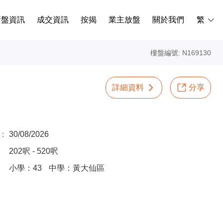
新盤資訊
成交資訊
按揭
業主放盤
關於我們
繁
樓盤編號: N169130
詳細資料
分享
：
30/08/2026
202呎 - 520呎
小學：43
中學：黃大仙區