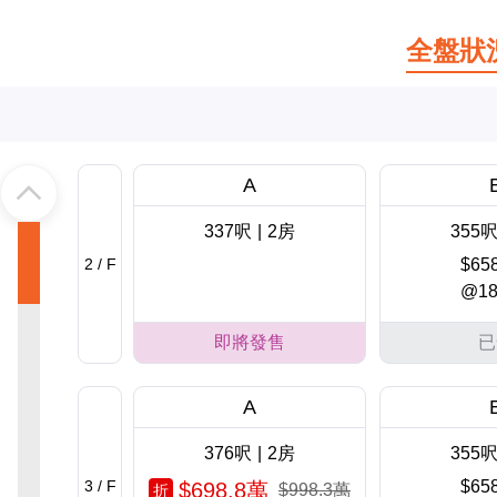
全盤狀
A
337呎
|
2房
355
2 / F
$65
@18
即將發售
已
A
376呎
|
2房
355
3 / F
$65
$698.8萬
$998.3萬
折