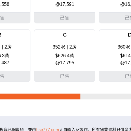
,558
@17,591
@16,
售
已售
已
B
C
呎
|
2房
352呎
|
2房
360呎
6.3萬
$626.4萬
$614
,487
@17,795
@17,
售
已售
已
B
C
呎
|
2房
352呎
|
2房
360呎
3.4萬
$633.7萬
$621
,687
@18,003
@17,
售資訊網取得，並由
hse777.com
人員輸入及製作。所有物業資料只供參