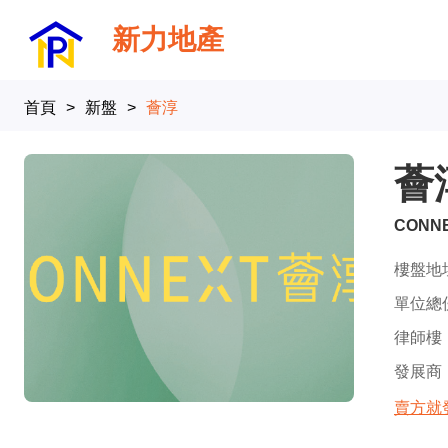
新力地產
首頁
>
新盤
>
薈淳
薈
CONN
樓盤地
單位總
律師樓
發展商
賣方就