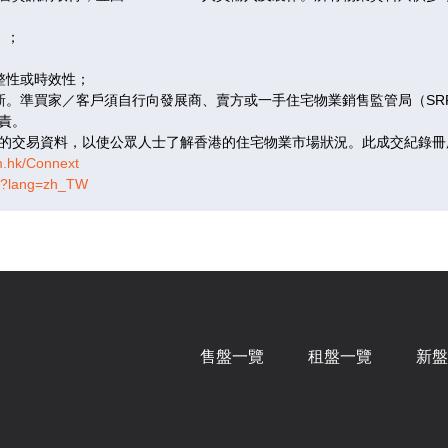
售
已售
已
）；
B
C
整性或時效性；
更新。準買家／客戶須自行向發展商、賣方或一手住宅物業銷售監管局（S
呎
|
2房
352呎
|
2房
360呎
責。
的交易資料，以使公眾人士了解香港的住宅物業市場狀況。此成交紀錄冊
0.5萬
$640.8萬
$628
m.hk/Connext
,887
@18,205
@17,
tm?lang=zh_TW
售
已售
已
B
C
呎
|
2房
352呎
|
2房
360呎
7.6萬
$648萬
$636
售盤一覽
租盤一覽
新盤
,087
@18,409
@17,
售
已售
已