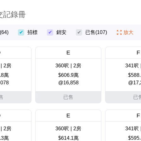
交記錄冊
(64)
招標
銷安
已售
(107)
放大
D
E
F
|
2房
360呎
|
2房
341呎
.8萬
$606.9萬
$588
078
@16,858
@17,
售
已售
已
D
E
F
|
2房
360呎
|
2房
341呎
.3萬
$614.1萬
$595