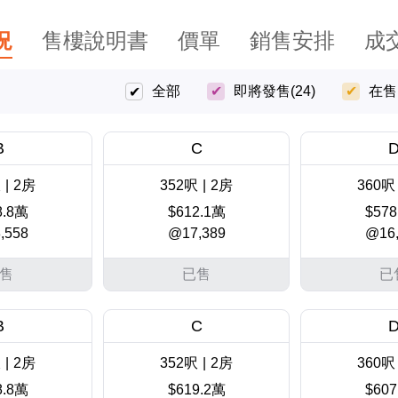
況
售樓說明書
價單
銷售安排
成
全部
即將發售
(24)
在售
B
C
呎
|
2房
352呎
|
2房
360呎
8.8萬
$612.1萬
$578
,558
@17,389
@16,
售
已售
已
B
C
呎
|
2房
352呎
|
2房
360呎
8.8萬
$619.2萬
$607