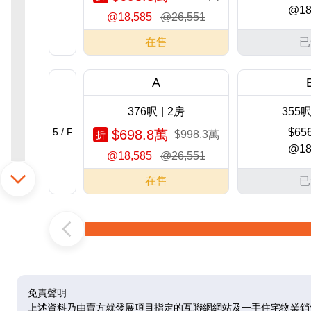
@18
@18,585
@26,551
在售
已
A
376呎
|
2房
355
5 / F
$65
$698.8萬
$998.3萬
折
@18
@18,585
@26,551
在售
已
A
376呎
|
2房
355
6 / F
$689.6萬
$66
@18,340
@18
免責聲明
上述資料乃由賣方就發展項目指定的互聯網網站及一手住宅物業銷