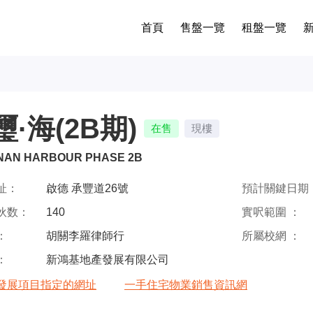
首頁
售盤一覽
租盤一覽
璽·海(2B期)
在售
現樓
NAN HARBOUR PHASE 2B
址：
啟德 承豐道26號
預計關鍵日期 
伙数：
140
實呎範圍 ：
：
胡關李羅律師行
所屬校網 ：
：
新鴻基地產發展有限公司
發展項目指定的網址
一手住宅物業銷售資訊網