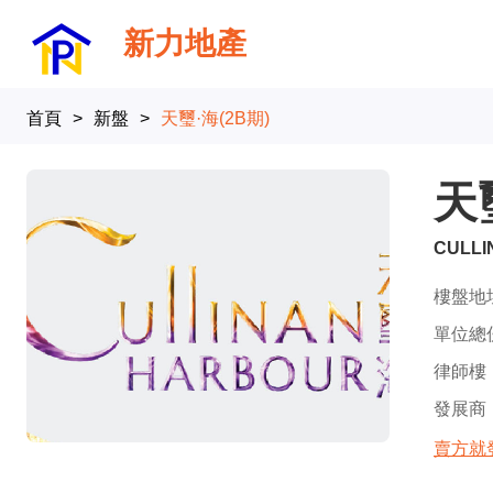
新力地產
首頁
>
新盤
>
天璽·海(2B期)
天
CULLI
樓盤地
單位總
律師樓
發展商
賣方就