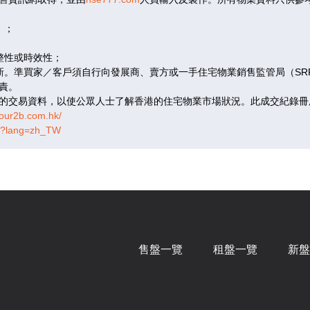
發售
即將發售
）；
B
C
整性或時效性；
更新。準買家／客戶須自行向發展商、賣方或一手住宅物業銷售監管局（S
3房(1套)
507呎
|
2房(1套)
責。
的交易資料，以使公眾人士了解香港的住宅物業市場狀況。此成交紀錄冊
bour2b.com.hk/
tm?lang=zh_TW
發售
即將發售
B
C
3房(1套)
507呎
|
2房(1套)
售盤一覽
租盤一覽
新盤
發售
即將發售