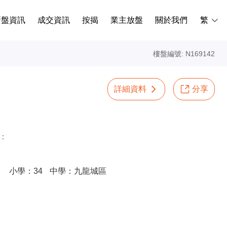
新盤資訊
成交資訊
按揭
業主放盤
關於我們
繁
樓盤編號: N169142
詳細資料
分享
：
小學：34
中學：九龍城區