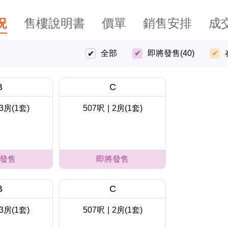
況
售樓說明書
價單
銷售安排
成
全部
即將發售
(40)
B
C
3房(1套)
507呎
|
2房(1套)
發售
即將發售
B
C
3房(1套)
507呎
|
2房(1套)