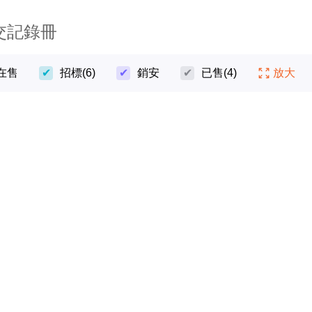
交記錄冊
在售
招標
(6)
銷安
已售
(4)
放大