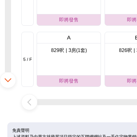
即將發售
即將
A
829呎
|
3房(1套)
826呎
|
5 / F
即將發售
即將
A
829呎
|
3房(1套)
826呎
|
6 / F
免責聲明
上述資料乃由賣方就發展項目指定的互聯網網站及一手住宅物業銷