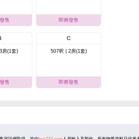
發售
即將發售
B
C
3房(1套)
507呎
|
2房(1套)
發售
即將發售
B
C
3房(1套)
507呎
|
2房(1套)
售資訊網取得，並由
hse777.com
人員輸入及製作。所有物業資料只供參