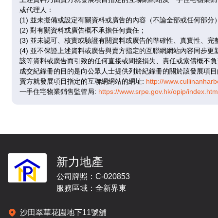
即將發售
即將
或代理人：
(1) 並未擬備或設定有關資料或廣告的內容（不論全部或任何部分
(2) 對有關資料或廣告概不承擔任何責任；
A
(3) 並未認可、核實或驗證有關資料或廣告的準確性、真實性、完
(4) 並不保證上述資料或廣告與賣方指定的互聯網網站內容同步
829呎
|
3房(1套)
826呎
|
該等資料或廣告而引致的任何直接或間接損失、責任或索償概不負
7 / F
成交紀錄冊的目的是向公眾人士提供列於紀錄冊的關於該發展項目
賣方就發展項目指定的互聯網網站的網址:
http://www.cullinanhar
一手住宅物業銷售監管局:
https://www.srpe.gov.hk/opip/index.h
即將發售
即將
A
829呎
|
3房(1套)
826呎
|
新力地產
8 / F
公司牌照：C-020853
服務區域：全新界東
即將發售
即將
沙田翠華花園地下11號舖