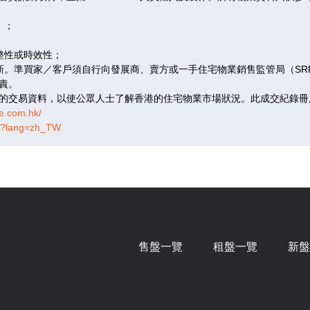
售
已售
已
）；
B
C
整性或時效性；
更新。準買家／客戶須自行向發展商、賣方或一手住宅物業銷售監管局（S
呎
|
1房
291呎
|
1房
315呎
責。
的交易資料，以使公眾人士了解香港的住宅物業市場狀況。此成交紀錄冊
.76萬
$642.71萬
$679
e.com.hk/
,985
@22,086
@21,
tm?lang=zh_TW
售
已售
已
B
C
呎
|
1房
291呎
|
1房
315呎
.35萬
$652.39萬
$681
售盤一覽
租盤一覽
新盤
,314
@22,419
@21,
售
已售
已