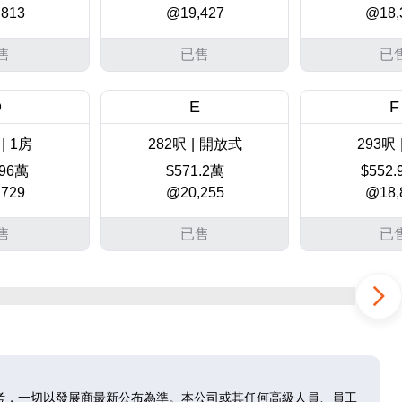
813
@19,427
@18,
售
已售
已
D
E
F
|
1房
282呎
|
開放式
293呎
.96萬
$571.2萬
$552
729
@20,255
@18,
售
已售
已
D
E
F
|
1房
282呎
|
開放式
293呎
.04萬
$581.29萬
$569
652
@20,613
@19,
考，一切以發展商最新公布為準。本公司或其任何高級人員、員工