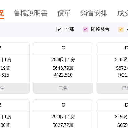
況
售樓說明書
價單
銷售安排
成
全部
即將發售
B
C
呎
|
1房
286呎
|
1房
310呎
.19萬
$643.79萬
$672
,615
@22,510
@21,
售
已售
已
B
C
呎
|
1房
291呎
|
1房
315呎
.86萬
$627.72萬
$655