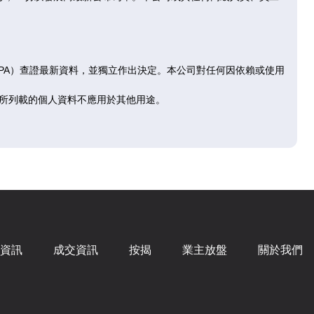
售
已售
已
D
E
F
RPA）查證最新資料，並獨立作出決定。本公司對任何因依賴或使用
|
1房
282呎
|
開放式
293呎
所列載的個人資料不應用於其他用途。
.35萬
$592.86萬
$587
567
@21,023
@20,
售
已售
已
D
E
F
|
1房
282呎
|
開放式
293呎
.17萬
$601.71萬
$589
資訊
成交資訊
按揭
業主放盤
關於我們
624
@21,337
@20,
售
已售
已