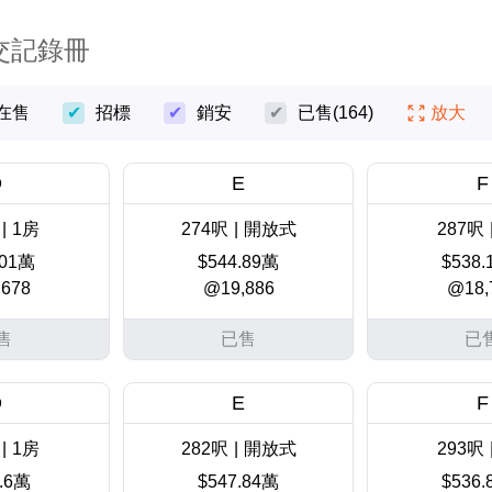
交記錄冊
在售
招標
銷安
已售
(164)
放大
D
E
F
|
1房
274呎
|
開放式
287呎
.01萬
$544.89萬
$538
678
@19,886
@18,
售
已售
已
D
E
F
|
1房
282呎
|
開放式
293呎
.6萬
$547.84萬
$536