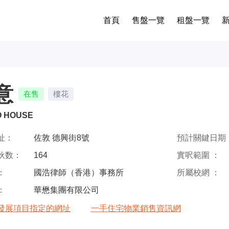
首頁
售盤一覽
租盤一覽
意
在售
樓花
O HOUSE
址：
佐敦 德興街8號
預計關鍵日期 
伙数：
164
實呎範圍 ：
：
國浩律師（香港）事務所
所屬校網 ：
：
華懋集團有限公司
發展項目指定的網址
一手住宅物業銷售資訊網