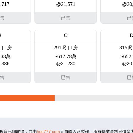
,717
@21,571
@20,
售
已售
已
B
C
呎
|
1房
291呎
|
1房
315呎
.33萬
$617.78萬
$652
,386
@21,230
@20,
售
已售
已
B
C
呎
|
1房
291呎
|
1房
315呎
7.3萬
$653.05萬
$682
,557
@22,442
@21,
售資訊網取得，並由
hse777.com
人員輸入及製作。所有物業資料只供參