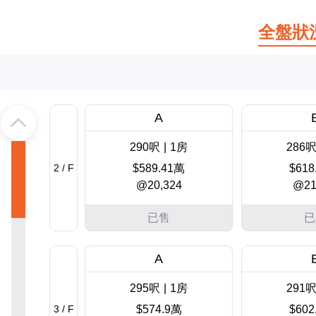
全盤狀
A
290呎
|
1房
286
2 / F
$589.41萬
$618
@20,324
@21
已售
已
A
295呎
|
1房
291
3 / F
$574.9萬
$602