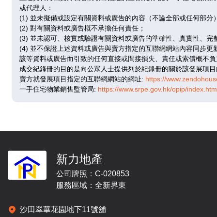
已售
已
或代理人：
(1) 並未擬備或設定有關資料或廣告的內容（不論全部或任何部分
(2) 對有關資料或廣告概不承擔任何責任；
A
(3) 並未認可、核實或驗證有關資料或廣告的準確性、真實性、完
(4) 並不保證上述資料或廣告與賣方指定的互聯網網站內容同步
295呎
|
1房
291
該等資料或廣告而引致的任何直接或間接損失、責任或索償概不負
7 / F
成交紀錄冊的目的是向公眾人士提供列於紀錄冊的關於該發展項目
$622.05萬
$639
賣方就發展項目指定的互聯網網站的網址:
https://www.zendohous
@21,086
@21
一手住宅物業銷售監管局:
https://www.srpe.gov.hk/opip/index.h
已售
已
A
295呎
|
1房
291
新力地產
8 / F
$631.4萬
$649
公司牌照：C-020853
@21,403
@22
服務區域：全新界東
已售
已
沙田翠華花園地下11號舖