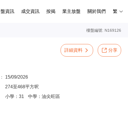
新盤資訊
成交資訊
按揭
業主放盤
關於我們
繁
樓盤編號: N169126
詳細資料
分享
：
15/09/2026
274至468平方呎
小學：31
中學：油尖旺區