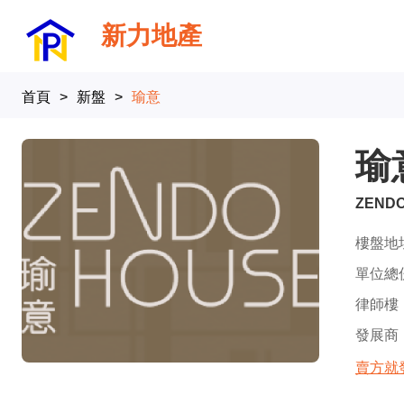
新力地產
首頁
>
新盤
>
瑜意
瑜
ZEND
樓盤地
單位總
律師樓
發展商
賣方就