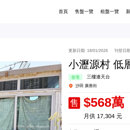
首頁
售盤一覽
租盤一覽
更新日期: 18/01/2026
刊登日期: 
小瀝源村 低
三樓連天台
住宅
沙田 廣善街
$568萬
售
月供
17,304 元