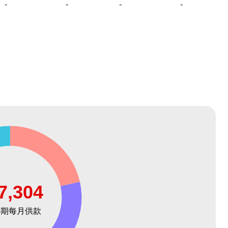
-
-
-
-