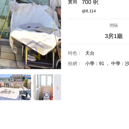
700 呎
實用
@8,114
間隔
3房1廳
特色：
天台
校網：
小學：91
，
中學：