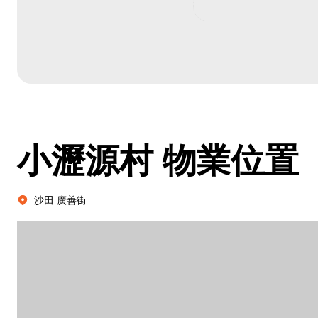
小瀝源村
物業位置
沙田 廣善街