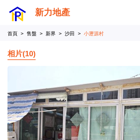
新力地產
首頁
>
售盤
>
新界
>
沙田
>
小瀝源村
相片(10)