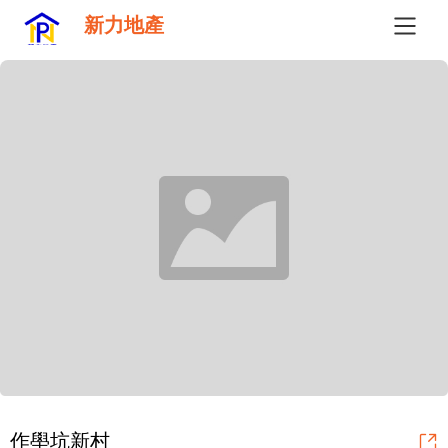
新力地產
作壆坑新村