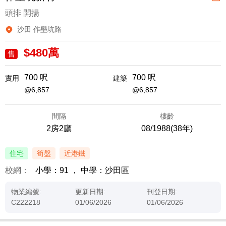
頭排 開揚
沙田 作壆坑路
$480萬
售
700 呎
700 呎
實用
建築
@6,857
@6,857
間隔
樓齡
2房2廳
08/1988(38年)
住宅
筍盤
近港鐵
校網：
小學：91
，
中學：沙田區
物業編號:
更新日期:
刊登日期:
C222218
01/06/2026
01/06/2026