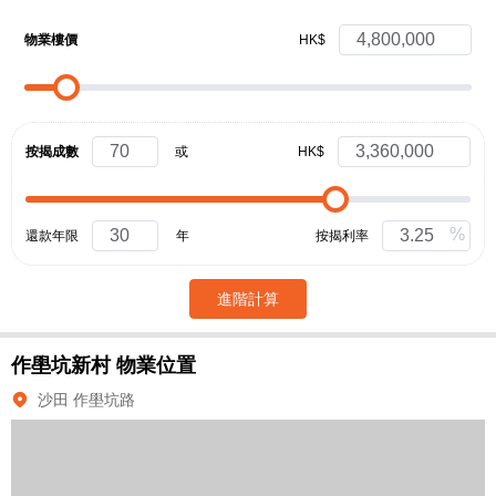
物業樓價
HK$
按揭成數
或
HK$
%
還款年限
年
按揭利率
進階計算
作壆坑新村
物業位置
沙田 作壆坑路