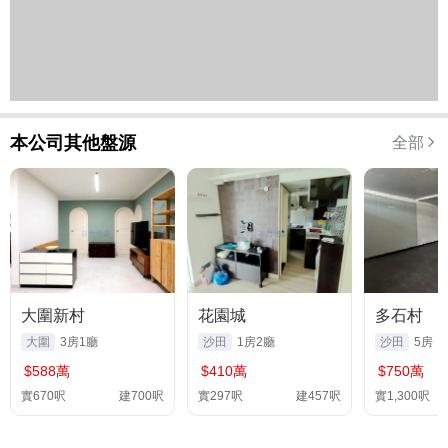
本公司其他盤源
全部
大圍新村
花園城
多石村
大圍
3房1廳
沙田
1房2廳
沙田
5房
$588萬
$410萬
$750萬
實670呎
建700呎
實297呎
建457呎
實1,300呎